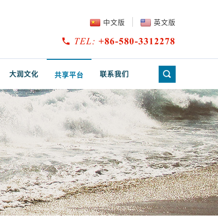
中文版
英文版
大润文化
联系我们
共享平台