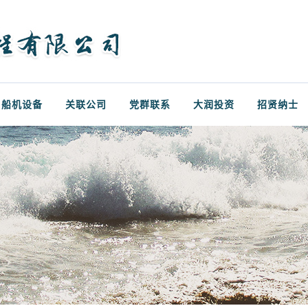
船机设备
关联公司
党群联系
大润投资
招贤纳士