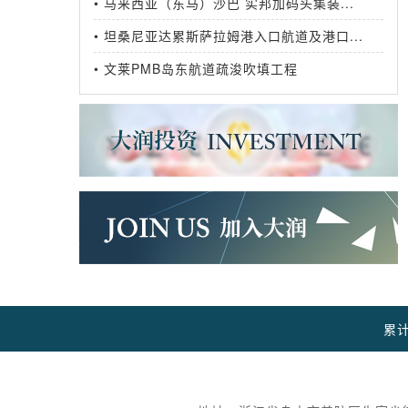
• 马来西亚（东马）沙巴 实邦加码头集装...
• 坦桑尼亚达累斯萨拉姆港入口航道及港口...
• 文莱PMB岛东航道疏浚吹填工程
累计