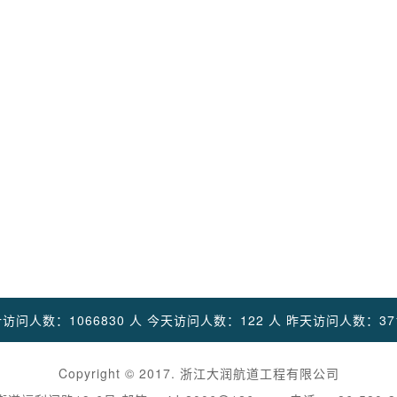
访问人数：1066830 人 今天访问人数：122 人 昨天访问人数：37
Copyright © 2017. 浙江大润航道工程有限公司