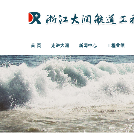
首 页
走进大润
新闻中心
工程业绩