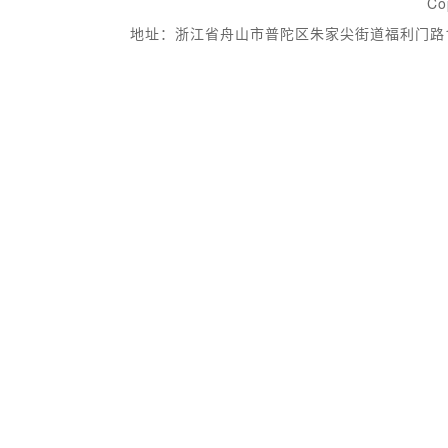
Co
地址：浙江省舟山市普陀区朱家尖街道福利门路19-6号 邮箱