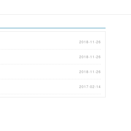
2018-11-26
2018-11-26
2018-11-26
2017-02-14