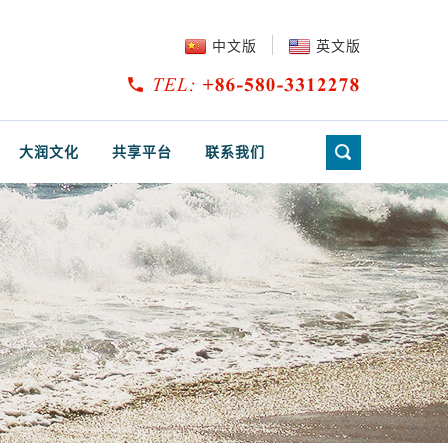
中文版
英文版
大润文化
共享平台
联系我们