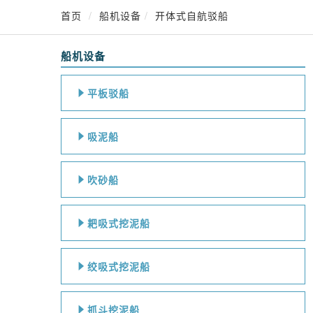
首页
船机设备
开体式自航驳船
船机设备
平板驳船

吸泥船

吹砂船

耙吸式挖泥船

绞吸式挖泥船

抓斗挖泥船
